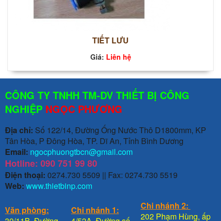
TIẾT LƯU
Giá:
Liên hệ
CÔNG TY TNHH TM-DV THIẾT BỊ CÔNG
NGHIỆP
NGỌC PHƯƠNG
Địa chỉ:
Số 122/14, Đường Ống Nước Thô D1800mm, KP
Tân Hòa, P Đông Hòa, TP. Dĩ An, Tỉnh Bình Dương
Email:
ngocphuongtbcn@gmail.com
Hotline: 090 751 99 80
Điện thoại:
0274.730 5509 || Fax: 0274.730 5519
Web:
www.thietbinp.com
Chi nhánh 2:
Văn phòng:
Chi nhánh 1:
202 Phạm Hùng, ấp
39/11B, Đường
4/52A, Đường số