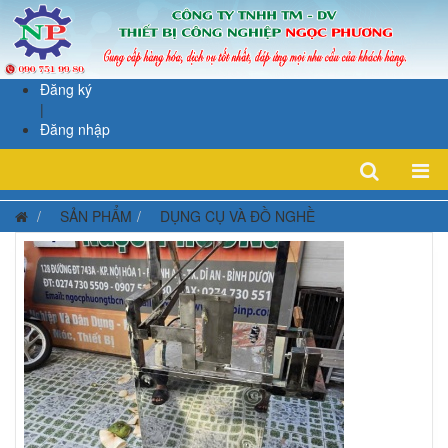
Đăng ký
|
Đăng nhập
SẢN PHẨM
DỤNG CỤ VÀ ĐỒ NGHỀ