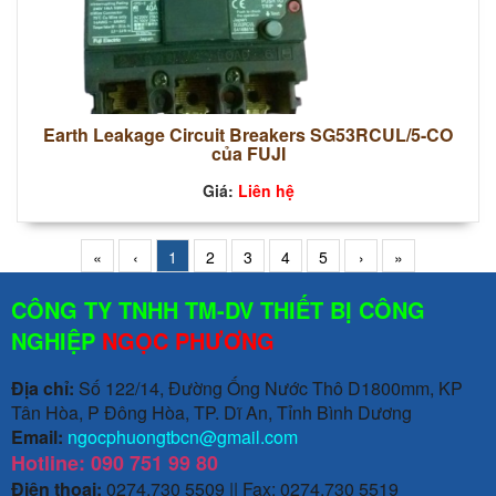
Earth Leakage Circuit Breakers SG53RCUL/5-CO
của FUJI
Giá:
Liên hệ
«
‹
1
2
3
4
5
›
»
CÔNG TY TNHH TM-DV THIẾT BỊ CÔNG
NGHIỆP
NGỌC PHƯƠNG
Địa chỉ:
Số 122/14, Đường Ống Nước Thô D1800mm, KP
Tân Hòa, P Đông Hòa, TP. Dĩ An, Tỉnh Bình Dương
Email:
ngocphuongtbcn@gmail.com
Hotline: 090 751 99 80
Điện thoại:
0274.730 5509 || Fax: 0274.730 5519