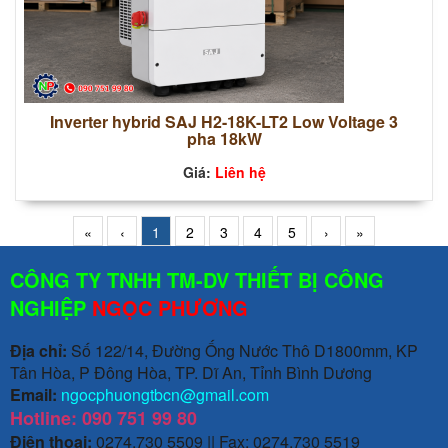
Inverter hybrid SAJ H2-18K-LT2 Low Voltage 3
pha 18kW
Giá:
Liên hệ
«
‹
1
2
3
4
5
›
»
CÔNG TY TNHH TM-DV THIẾT BỊ CÔNG
NGHIỆP
NGỌC PHƯƠNG
Địa chỉ:
Số 122/14, Đường Ống Nước Thô D1800mm, KP
Tân Hòa, P Đông Hòa, TP. Dĩ An, Tỉnh Bình Dương
Email:
ngocphuongtbcn@gmail.com
Hotline: 090 751 99 80
Điện thoại:
0274.730 5509 || Fax: 0274.730 5519