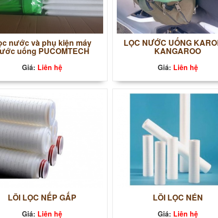
̣c nước và phụ kiện máy
LỌC NƯỚC UỐNG KARO
ước uống PUCOMTECH
KANGAROO
Giá:
Liên hệ
Giá:
Liên hệ
LÕI LỌC NẾP GẤP
LÕI LỌC NÉN
Giá:
Liên hệ
Giá:
Liên hệ