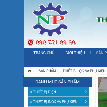
TRANG CHỦ
GIỚI THIỆU
SẢN 
SẢN PHẨM
THIẾT BỊ LỌC VÀ PHỤ KIỆN
DANH MỤC SẢN PHẨM
THIẾT BỊ ĐIỆN
THIẾT BỊ INOX VÀ PHỤ KIỆN