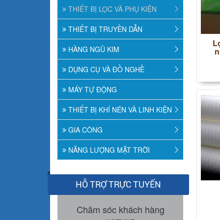
THIẾT BỊ LỌC VÀ PHỤ KIỆN
THIẾT BỊ TRUYỀN DẪN
Lo
HÀNG NGŨ KIM
n
DỤNG CỤ VÀ ĐỒ NGHỀ
MÁY TỰ ĐỘNG
THIẾT BỊ KHÍ NÉN VÀ LINH KIỆN
GIA CÔNG
NĂNG LƯỢNG MẶT TRỜI
HỖ TRỢ TRỰC TUYẾN
Chăm sóc khách hàng