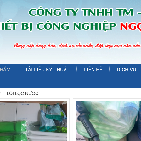
PHẨM
TÀI LIỆU KỸ THUẬT
LIÊN HỆ
DỊCH VỤ
LÕI LỌC NƯỚC