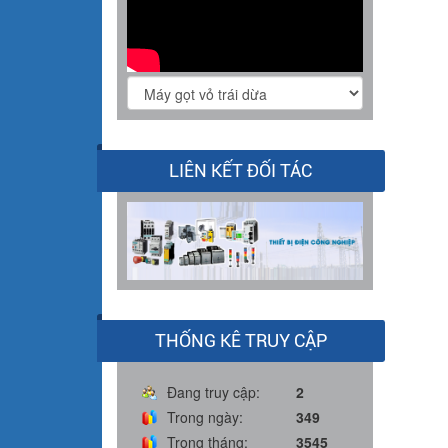
LIÊN KẾT ĐỐI TÁC
THỐNG KÊ TRUY CẬP
Đang truy cập:
2
Trong ngày:
349
Trong tháng:
3545