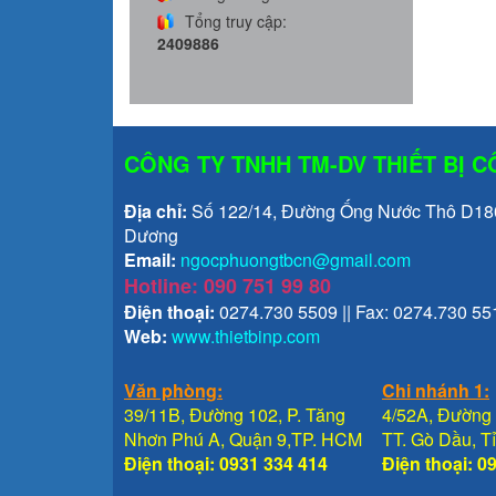
Tổng truy cập:
2409886
CÔNG TY TNHH TM-DV THIẾT BỊ 
Địa chỉ:
Số 122/14, Đường Ống Nước Thô D1800
Dương
Email:
ngocphuongtbcn@gmail.com
Hotline: 090 751 99 80
Điện thoại:
0274.730 5509 || Fax: 0274.730 55
Web:
www.thietbinp.com
Văn phòng:
Chi nhánh 1:
39/11B, Đường 102, P. Tăng
4/52A, Đường 
Nhơn Phú A, Quận 9,TP. HCM
TT. Gò Dầu, 
Điện thoại: 0931 334 414
Điện thoại: 0