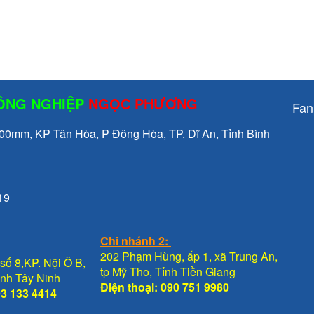
CÔNG NGHIỆP
NGỌC PHƯƠNG
Fan
mm, KP Tân Hòa, P Đông Hòa, TP. Dĩ An, Tỉnh Bình
19
Chi nhánh 2:
202 Phạm Hùng, ấp 1, xã Trung An,
số 8,KP. Nội Ô B,
tp Mỹ Tho, Tỉnh Tiền Giang
Tỉnh Tây Ninh
Điện thoại: 090 751 9980
93 133 4414