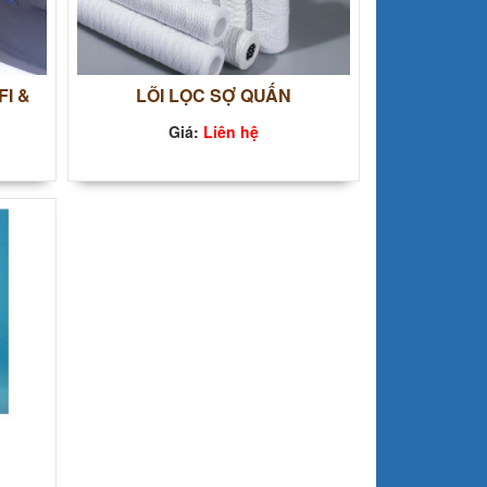
FI &
LÕI LỌC SỢ QUẤN
Giá:
Liên hệ