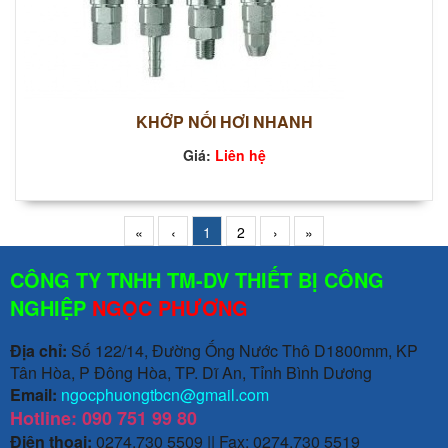
KHỚP NỐI HƠI NHANH
Giá:
Liên hệ
«
‹
1
2
›
»
CÔNG TY TNHH TM-DV THIẾT BỊ CÔNG
NGHIỆP
NGỌC PHƯƠNG
Địa chỉ:
Số 122/14, Đường Ống Nước Thô D1800mm, KP
Tân Hòa, P Đông Hòa, TP. Dĩ An, Tỉnh Bình Dương
Email:
ngocphuongtbcn@gmail.com
Hotline: 090 751 99 80
Điện thoại:
0274.730 5509 || Fax: 0274.730 5519