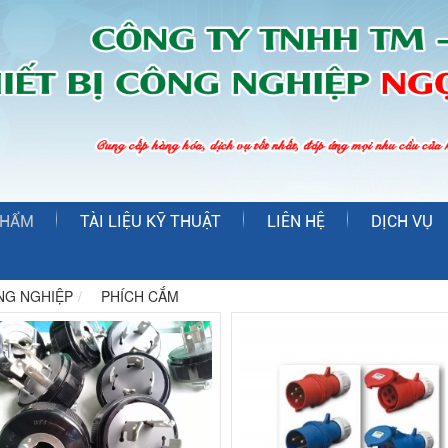
PHẨM
TÀI LIỆU KỸ THUẬT
LIÊN HỆ
DỊCH VỤ
NG NGHIỆP
PHÍCH CẮM