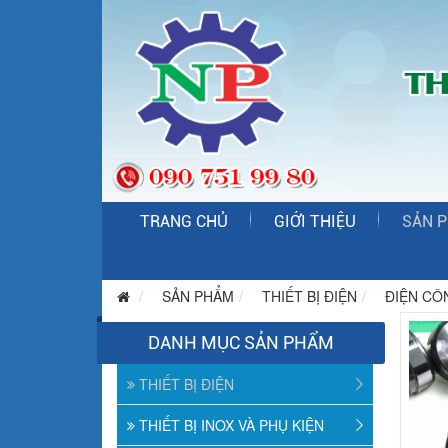
TRANG CHỦ
GIỚI THIỆU
SẢN 
SẢN PHẨM
THIẾT BỊ ĐIỆN
ĐIỆN CÔ
DANH MỤC SẢN PHẨM
THIẾT BỊ ĐIỆN
THIẾT BỊ INOX VÀ PHỤ KIỆN