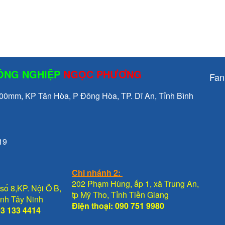
CÔNG NGHIỆP
NGỌC PHƯƠNG
Fan
mm, KP Tân Hòa, P Đông Hòa, TP. Dĩ An, Tỉnh Bình
19
Chi nhánh 2:
202 Phạm Hùng, ấp 1, xã Trung An,
số 8,KP. Nội Ô B,
tp Mỹ Tho, Tỉnh Tiền Giang
Tỉnh Tây Ninh
Điện thoại: 090 751 9980
93 133 4414