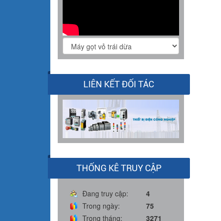
LIÊN KẾT ĐỐI TÁC
THỐNG KÊ TRUY CẬP
Đang truy cập:
4
Trong ngày:
75
Trong tháng:
3271