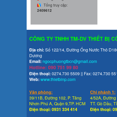
Tổng truy cập:
2409612
CÔNG TY TNHH TM-DV THIẾT BỊ 
Địa chỉ:
Số 122/14, Đường Ống Nước Thô D1800
Dương
Email:
ngocphuongtbcn@gmail.com
Hotline: 090 751 99 80
Điện thoại:
0274.730 5509 || Fax: 0274.730 55
Web:
www.thietbinp.com
Văn phòng:
Chi nhánh 1:
39/11B, Đường 102, P. Tăng
4/52A, Đường 
Nhơn Phú A, Quận 9,TP. HCM
TT. Gò Dầu, 
Điện thoại: 0931 334 414
Điện thoại: 0