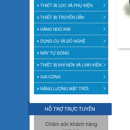
THIẾT BỊ LỌC VÀ PHỤ KIỆN
THIẾT BỊ TRUYỀN DẪN
HÀNG NGŨ KIM
DỤNG CỤ VÀ ĐỒ NGHỀ
MÁY TỰ ĐỘNG
THIẾT BỊ KHÍ NÉN VÀ LINH KIỆN
GIA CÔNG
NĂNG LƯỢNG MẶT TRỜI
HỖ TRỢ TRỰC TUYẾN
Chăm sóc khách hàng