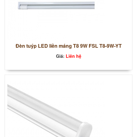
Đèn tuýp LED liền máng T8 9W FSL T8-9W-YT
Giá:
Liên hệ