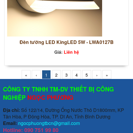
Đèn tường LED KingLED 5W - LWA0127B
Giá:
Liên hệ
«
‹
1
2
3
4
5
›
»
CÔNG TY TNHH TM-DV THIẾT BỊ CÔNG
NGHIỆP
NGỌC PHƯƠNG
Địa chỉ:
Số 122/14, Đường Ống Nước Thô D1800mm, KP
Tân Hòa, P Đông Hòa, TP. Dĩ An, Tỉnh Bình Dương
Email:
ngocphuongtbcn@gmail.com
Hotline: 090 751 99 80