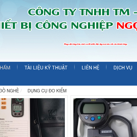
PHẨM
TÀI LIỆU KỸ THUẬT
LIÊN HỆ
DỊCH VỤ
ĐỒ NGHỀ
DỤNG CỤ ĐO KIỂM