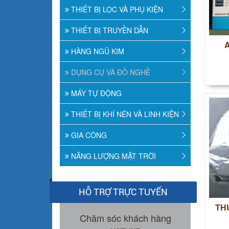
THIẾT BỊ LỌC VÀ PHỤ KIỆN
THIẾT BỊ TRUYỀN DẪN
HÀNG NGŨ KIM
DỤNG CỤ VÀ ĐỒ NGHỀ
MÁY TỰ ĐỘNG
THIẾT BỊ KHÍ NÉN VÀ LINH KIỆN
GIA CÔNG
NĂNG LƯỢNG MẶT TRỜI
HỖ TRỢ TRỰC TUYẾN
THƯ
Chăm sóc khách hàng