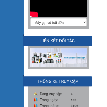
LIÊN KẾT ĐỐI TÁC
THỐNG KÊ TRUY CẬP
Đang truy cập:
4
Trong ngày:
566
Trong tháng:
3196