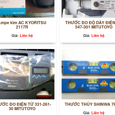
Ampe kìm AC KYORITSU
THƯỚC ĐO ĐỘ DÀY ĐIỆN
2117R
547-301 MITUTOYO
Giá:
Liên hệ
Giá:
Liên hệ
ỚC ĐO ĐIỆN TỬ 331-261-
THƯỚC THỦY SHINWA 7
30 MITUTOYO
Giá:
Liên hệ