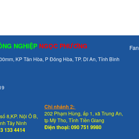
CÔNG NGHIỆP
NGỌC PHƯƠNG
Fan
mm, KP Tân Hòa, P Đông Hòa, TP. Dĩ An, Tỉnh Bình
19
Chi nhánh 2:
202 Phạm Hùng, ấp 1, xã Trung An,
số 8,KP. Nội Ô B,
tp Mỹ Tho, Tỉnh Tiền Giang
Tỉnh Tây Ninh
Điện thoại: 090 751 9980
93 133 4414