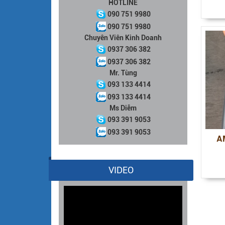
HOTLINE
090 751 9980
090 751 9980
Chuyên Viên Kinh Doanh
0937 306 382
0937 306 382
Mr. Tùng
093 133 4414
093 133 4414
Ms Diễm
093 391 9053
093 391 9053
A
VIDEO