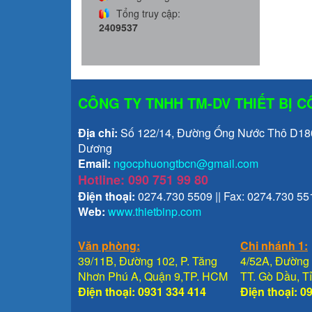
Tổng truy cập:
2409537
CÔNG TY TNHH TM-DV THIẾT BỊ 
Địa chỉ:
Số 122/14, Đường Ống Nước Thô D1800
Dương
Email:
ngocphuongtbcn@gmail.com
Hotline: 090 751 99 80
Điện thoại:
0274.730 5509 || Fax: 0274.730 55
Web:
www.thietbinp.com
Văn phòng:
Chi nhánh 1:
39/11B, Đường 102, P. Tăng
4/52A, Đường 
Nhơn Phú A, Quận 9,TP. HCM
TT. Gò Dầu, 
Điện thoại: 0931 334 414
Điện thoại: 0