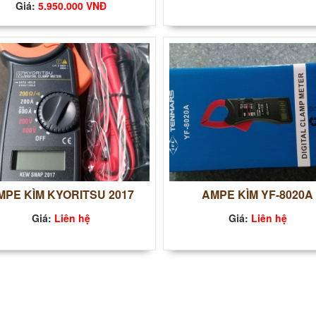
Giá:
5.950.000 VNĐ
MPE KÌM KYORITSU 2017
AMPE KÌM YF-8020A
Giá:
Liên hệ
Giá:
Liên hệ