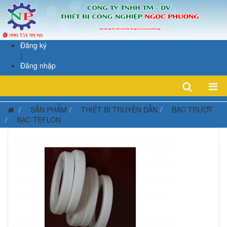
Đăng ký
|
Đăng nhập
SẢN PHẨM
THIẾT BỊ TRUYỀN DẪN
BẠC TRƯỢT
BẠC TEFLON