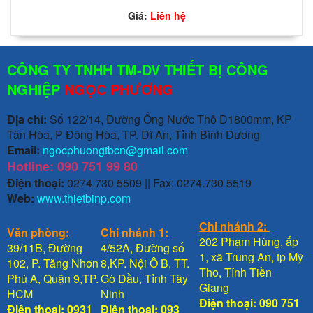
Giá:
Liên hệ
CÔNG TY TNHH TM-DV THIẾT BỊ CÔNG
NGHIỆP
NGỌC PHƯƠNG
Địa chỉ:
Số 122/14, Đường Ống Nước Thô D1800mm, KP
Tân Hòa, P Đông Hòa, TP. Dĩ An, Tỉnh Bình Dương
Email:
ngocphuongtbcn@gmail.com
Hotline: 090 751 99 80
Điện thoại:
0274.730 5509 || Fax: 0274.730 5519
Web:
www.thietbinp.com
Chi nhánh 2:
Văn phòng:
Chi nhánh 1:
202 Phạm Hùng, ấp
39/11B, Đường
4/52A, Đường số
1, xã Trung An, tp Mỹ
102, P. Tăng Nhơn
8,KP. Nội Ô B, TT.
Tho, Tỉnh Tiền
Phú A, Quận 9,TP.
Gò Dầu, Tỉnh Tây
Giang
HCM
Ninh
Điện thoại: 090 751
Điện thoại: 0931
Điện thoại: 093