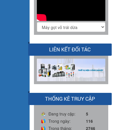
LIÊN KẾT ĐỐI TÁC
THỐNG KÊ TRUY CẬP
Đang truy cập:
5
Trong ngày:
116
Trong tháng:
2746