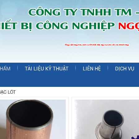
PHẨM
TÀI LIỆU KỸ THUẬT
LIÊN HỆ
DỊCH VỤ
ẠC LÓT