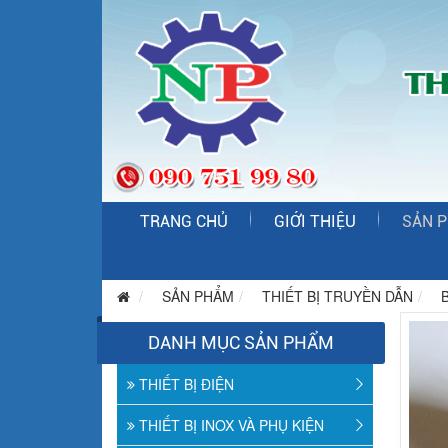
TRANG CHỦ
GIỚI THIỆU
SẢN 
SẢN PHẨM
THIẾT BỊ TRUYỀN DẪN
B
DANH MỤC SẢN PHẨM
THIẾT BỊ ĐIỆN
THIẾT BỊ INOX VÀ PHỤ KIỆN