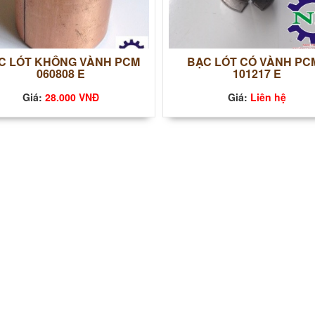
̣C LÓT KHÔNG VÀNH PCM
BẠC LÓT CÓ VÀNH P
060808 E
101217 E
Giá:
28.000 VNĐ
Giá:
Liên hệ