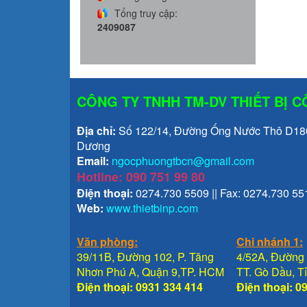
Tổng truy cập:
2409087
CÔNG TY TNHH TM-DV THIẾT BỊ 
Địa chỉ:
Số 122/14, Đường Ống Nước Thô D1800
Dương
Email:
ngocphuongtbcn@gmail.com
Hotline: 090 751 99 80
Điện thoại:
0274.730 5509 || Fax: 0274.730 55
Web:
www.thietbinp.com
Văn phòng:
Chi nhánh 1:
39/11B, Đường 102, P. Tăng
4/52A, Đường 
Nhơn Phú A, Quận 9,TP. HCM
TT. Gò Dầu, 
Điện thoại: 0931 334 414
Điện thoại: 0