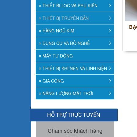
THIẾT BỊ LỌC VÀ PHỤ KIỆN
THIẾT BỊ TRUYỀN DẪN
BA
HÀNG NGŨ KIM
DỤNG CỤ VÀ ĐỒ NGHỀ
MÁY TỰ ĐỘNG
THIẾT BỊ KHÍ NÉN VÀ LINH KIỆN
GIA CÔNG
NĂNG LƯỢNG MẶT TRỜI
HỖ TRỢ TRỰC TUYẾN
Chăm sóc khách hàng