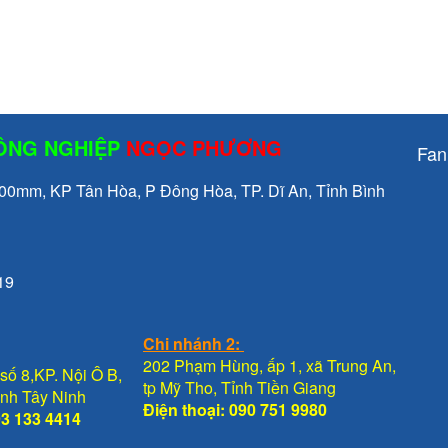
CÔNG NGHIỆP
NGỌC PHƯƠNG
Fan
mm, KP Tân Hòa, P Đông Hòa, TP. Dĩ An, Tỉnh Bình
19
Chi nhánh 2:
202 Phạm Hùng, ấp 1, xã Trung An,
số 8,KP. Nội Ô B,
tp Mỹ Tho, Tỉnh Tiền Giang
Tỉnh Tây Ninh
Điện thoại: 090 751 9980
93 133 4414