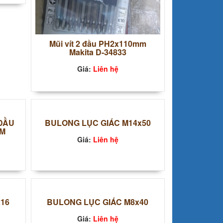
Mũi vít 2 đầu PH2x110mm
Makita D-34833
Giá:
Liên hệ
 ĐẦU
BULONG LỤC GIÁC M14x50
MM
Giá:
Liên hệ
x16
BULONG LỤC GIÁC M8x40
Giá:
Liên hệ