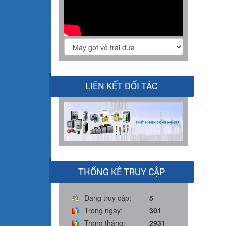
LIÊN KẾT ĐỐI TÁC
THỐNG KÊ TRUY CẬP
Đang truy cập:
5
Trong ngày:
301
Trong tháng:
2931