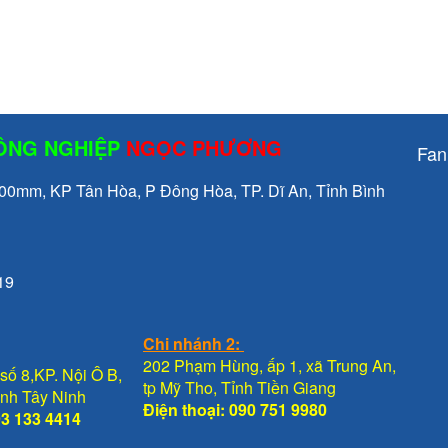
CÔNG NGHIỆP
NGỌC PHƯƠNG
Fan
mm, KP Tân Hòa, P Đông Hòa, TP. Dĩ An, Tỉnh Bình
19
Chi nhánh 2:
202 Phạm Hùng, ấp 1, xã Trung An,
số 8,KP. Nội Ô B,
tp Mỹ Tho, Tỉnh Tiền Giang
Tỉnh Tây Ninh
Điện thoại: 090 751 9980
93 133 4414