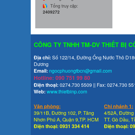
Tổng truy cập:
2409272
CÔNG TY TNHH TM-DV THIẾT BỊ 
Địa chỉ:
Số 122/14, Đường Ống Nước Thô D1800
Dương
Email:
ngocphuongtbcn@gmail.com
Hotline: 090 751 99 80
Điện thoại:
0274.730 5509 || Fax: 0274.730 55
Web:
www.thietbinp.com
Văn phòng:
Chi nhánh 1:
39/11B, Đường 102, P. Tăng
4/52A, Đường 
Nhơn Phú A, Quận 9,TP. HCM
TT. Gò Dầu, 
Điện thoại: 0931 334 414
Điện thoại: 0