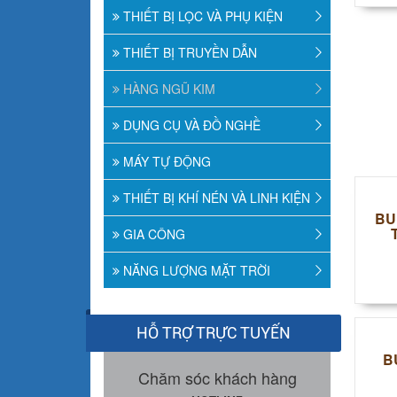
THIẾT BỊ LỌC VÀ PHỤ KIỆN
THIẾT BỊ TRUYỀN DẪN
HÀNG NGŨ KIM
DỤNG CỤ VÀ ĐỒ NGHỀ
MÁY TỰ ĐỘNG
THIẾT BỊ KHÍ NÉN VÀ LINH KIỆN
BU
GIA CÔNG
NĂNG LƯỢNG MẶT TRỜI
HỖ TRỢ TRỰC TUYẾN
B
Chăm sóc khách hàng