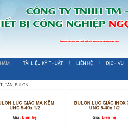
PHẨM
TÀI LIỆU KỸ THUẬT
LIÊN HỆ
DỊCH VỤ
ÍT, TÁN, BULON
ULON LỤC GIÁC MẠ KẼM
BULON LỤC GIÁC INOX 
UNC 5-40x 1/2
UNC 5-40x 1/2
Giá:
Liên hệ
Giá:
Liên hệ