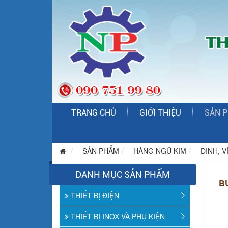
TRANG CHỦ
GIỚI THIỆU
SẢN 
SẢN PHẨM
HÀNG NGŨ KIM
ĐINH, V
DANH MỤC SẢN PHẨM
B
THIẾT BỊ ĐIỆN
THIẾT BỊ INOX VÀ PHỤ KIỆN