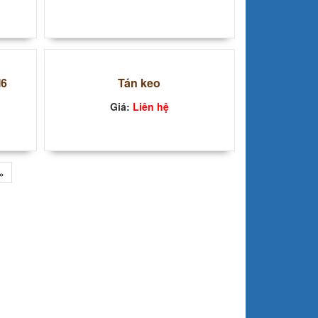
M6
Tán keo
Giá:
Liên hệ
»