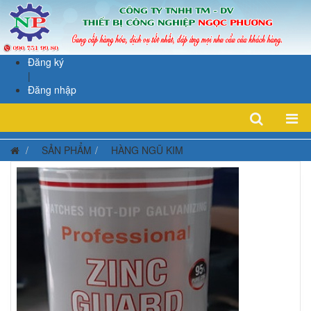
Đăng ký
|
Đăng nhập
SẢN PHẨM
HÀNG NGŨ KIM