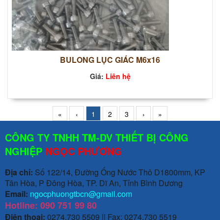
BULONG LỤC GIÁC M6x16
Giá:
Liên hệ
«
‹
1
2
3
›
»
CÔNG TY TNHH TM-DV THIẾT BỊ CÔNG
NGHIỆP
NGỌC PHƯƠNG
Địa chỉ:
Số 122/14, Đường Ống Nước Thô D1800mm, KP
Tân Hòa, P Đông Hòa, TP. Dĩ An, Tỉnh Bình Dương
Email:
ngocphuongtbcn@gmail.com
Hotline: 090 751 99 80
Điện thoại:
0274.730 5509 || Fax: 0274.730 5519