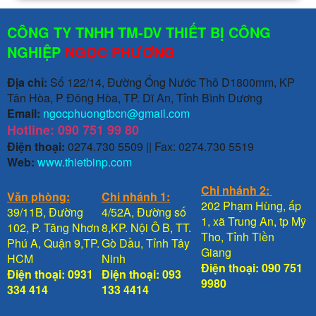
CÔNG TY TNHH TM-DV THIẾT BỊ CÔNG
NGHIỆP
NGỌC PHƯƠNG
Địa chỉ:
Số 122/14, Đường Ống Nước Thô D1800mm, KP
Tân Hòa, P Đông Hòa, TP. Dĩ An, Tỉnh Bình Dương
Email:
ngocphuongtbcn@gmail.com
Hotline: 090 751 99 80
Điện thoại:
0274.730 5509 || Fax: 0274.730 5519
Web:
www.thietbinp.com
Chi nhánh 2:
Văn phòng:
Chi nhánh 1:
202 Phạm Hùng, ấp
39/11B, Đường
4/52A, Đường số
1, xã Trung An, tp Mỹ
102, P. Tăng Nhơn
8,KP. Nội Ô B, TT.
Tho, Tỉnh Tiền
Phú A, Quận 9,TP.
Gò Dầu, Tỉnh Tây
Giang
HCM
Ninh
Điện thoại: 090 751
Điện thoại: 0931
Điện thoại: 093
9980
334 414
133 4414