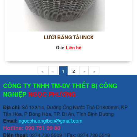
LƯỚI BĂNG TẢI INOX
Giá:
Liên hệ
«
‹
1
2
›
»
CÔNG TY TNHH TM-DV THIẾT BỊ CÔNG
NGHIỆP
NGỌC PHƯƠNG
Địa chỉ:
Số 122/14, Đường Ống Nước Thô D1800mm, KP
Tân Hòa, P Đông Hòa, TP. Dĩ An, Tỉnh Bình Dương
Email:
ngocphuongtbcn@gmail.com
Hotline: 090 751 99 80
Điện thoại:
0274.730 5509 || Fax: 0274.730 5519