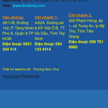
Điện thoại:
0274.730 5509 || Fax: 0274.730 5519
Web:
www.thietbinp.com
Chi nhánh 2:
Văn phòng:
Chi nhánh 1:
202 Phạm Hùng, ấp
39/11B, Đường
4/52A, Đường số
1, xã Trung An, tp Mỹ
102, P. Tăng Nhơn
8,KP. Nội Ô B, TT.
Tho, Tỉnh Tiền
Phú A, Quận 9,TP.
Gò Dầu, Tỉnh Tây
Giang
HCM
Ninh
Điện thoại: 090 751
Điện thoại: 0931
Điện thoại: 093
9980
334 414
133 4414
Thiết kế website bởi
:
Phương Nam Vina
Fanpage Facebook