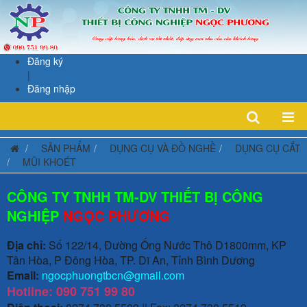
Đăng ký
|
Đăng nhập
SẢN PHẨM
DỤNG CỤ VÀ ĐỒ NGHỀ
DỤNG CỤ CẮT
MŨI KHOÉT
CÔNG TY TNHH TM-DV THIẾT BỊ CÔNG
NGHIỆP
NGỌC PHƯƠNG
Địa chỉ:
Số 122/14, Đường Ống Nước Thô D1800mm, KP
Tân Hòa, P Đông Hòa, TP. Dĩ An, Tỉnh Bình Dương
Email:
ngocphuongtbcn@gmail.com
Hotline: 090 751 99 80