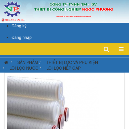
Đăng ký
|
Đăng nhập
SẢN PHẨM
THIẾT BỊ LỌC VÀ PHỤ KIỆN
LÕI LỌC NƯỚC
LÕI LỌC NẾP GẤP