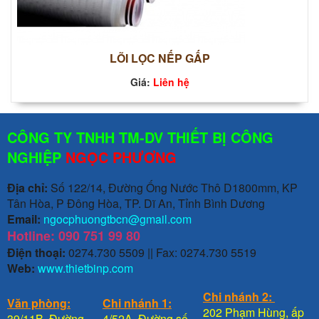
LÕI LỌC NẾP GẤP
Giá:
Liên hệ
CÔNG TY TNHH TM-DV THIẾT BỊ CÔNG
NGHIỆP
NGỌC PHƯƠNG
Địa chỉ:
Số 122/14, Đường Ống Nước Thô D1800mm, KP
Tân Hòa, P Đông Hòa, TP. Dĩ An, Tỉnh Bình Dương
Email:
ngocphuongtbcn@gmail.com
Hotline: 090 751 99 80
Điện thoại:
0274.730 5509 || Fax: 0274.730 5519
Web:
www.thietbinp.com
Chi nhánh 2:
Văn phòng:
Chi nhánh 1:
202 Phạm Hùng, ấp
39/11B, Đường
4/52A, Đường số