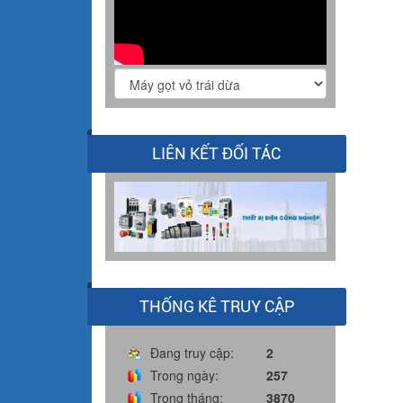
LIÊN KẾT ĐỐI TÁC
THỐNG KÊ TRUY CẬP
Đang truy cập:
2
Trong ngày:
257
Trong tháng:
3870