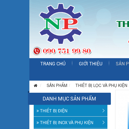
TRANG CHỦ
GIỚI THIỆU
SẢN 
SẢN PHẨM
THIẾT BỊ LỌC VÀ PHỤ KIỆN
DANH MỤC SẢN PHẨM
THIẾT BỊ ĐIỆN
THIẾT BỊ INOX VÀ PHỤ KIỆN