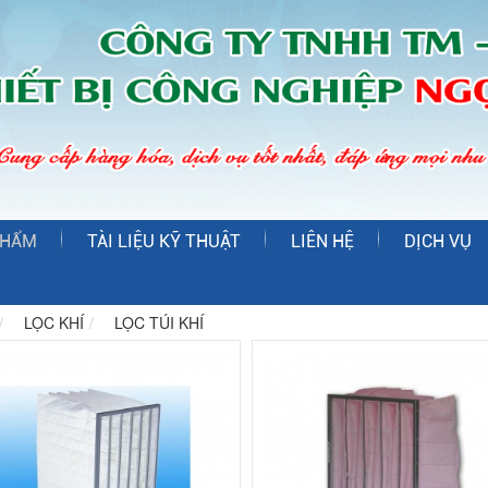
PHẨM
TÀI LIỆU KỸ THUẬT
LIÊN HỆ
DỊCH VỤ
LỌC KHÍ
LỌC TÚI KHÍ