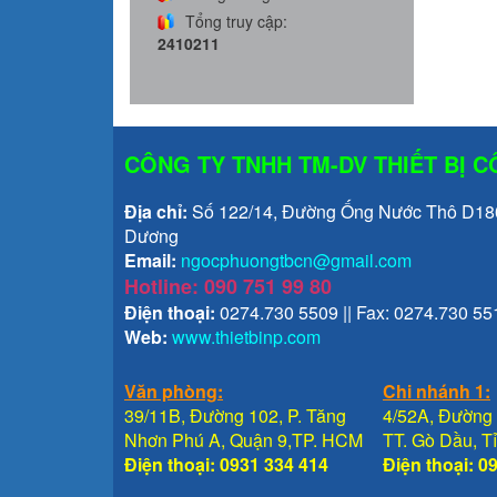
Tổng truy cập:
2410211
CÔNG TY TNHH TM-DV THIẾT BỊ 
Địa chỉ:
Số 122/14, Đường Ống Nước Thô D1800
Dương
Email:
ngocphuongtbcn@gmail.com
Hotline: 090 751 99 80
Điện thoại:
0274.730 5509 || Fax: 0274.730 55
Web:
www.thietbinp.com
Văn phòng:
Chi nhánh 1:
39/11B, Đường 102, P. Tăng
4/52A, Đường 
Nhơn Phú A, Quận 9,TP. HCM
TT. Gò Dầu, 
Điện thoại: 0931 334 414
Điện thoại: 0