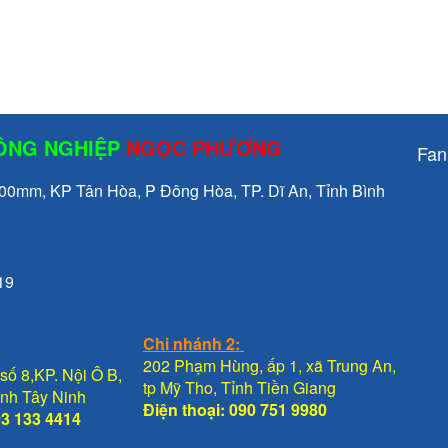
CÔNG NGHIỆP
NGỌC PHƯƠNG
Fan
mm, KP Tân Hòa, P Đông Hòa, TP. Dĩ An, Tỉnh Bình
19
Chi nhánh 2:
202 Phạm Hùng, ấp 1, xã Trung An,
số 8,KP. Nội Ô B,
tp Mỹ Tho, Tỉnh Tiền Giang
Tỉnh Tây Ninh
Điện thoại: 090 751 9980
93 133 4414