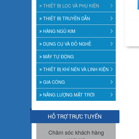
THIẾT BỊ LỌC VÀ PHỤ KIỆN
THIẾT BỊ TRUYỀN DẪN
HÀNG NGŨ KIM
DỤNG CỤ VÀ ĐỒ NGHỀ
MÁY TỰ ĐỘNG
THIẾT BỊ KHÍ NÉN VÀ LINH KIỆN
GIA CÔNG
NĂNG LƯỢNG MẶT TRỜI
HỖ TRỢ TRỰC TUYẾN
Chăm sóc khách hàng