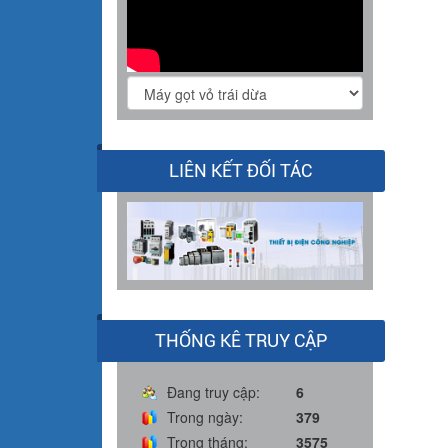
LIÊN KẾT ĐỐI TÁC
THỐNG KÊ TRUY CẬP
Đang truy cập:
6
Trong ngày:
379
Trong tháng:
3575