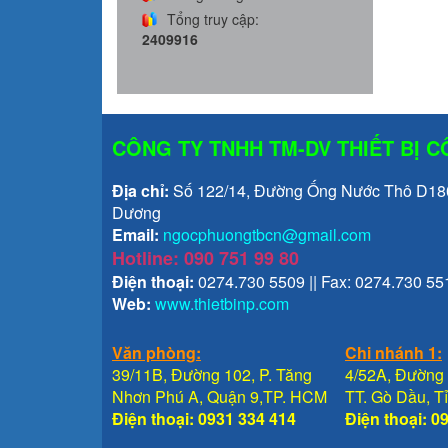
Tổng truy cập:
2409916
CÔNG TY TNHH TM-DV THIẾT BỊ 
Địa chỉ:
Số 122/14, Đường Ống Nước Thô D1800
Dương
Email:
ngocphuongtbcn@gmail.com
Hotline: 090 751 99 80
Điện thoại:
0274.730 5509 || Fax: 0274.730 55
Web:
www.thietbinp.com
Văn phòng:
Chi nhánh 1:
39/11B, Đường 102, P. Tăng
4/52A, Đường 
Nhơn Phú A, Quận 9,TP. HCM
TT. Gò Dầu, 
Điện thoại: 0931 334 414
Điện thoại: 0