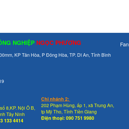
CÔNG NGHIỆP
NGỌC PHƯƠNG
Fan
mm, KP Tân Hòa, P Đông Hòa, TP. Dĩ An, Tỉnh Bình
19
Chi nhánh 2:
202 Phạm Hùng, ấp 1, xã Trung An,
số 8,KP. Nội Ô B,
tp Mỹ Tho, Tỉnh Tiền Giang
Tỉnh Tây Ninh
Điện thoại: 090 751 9980
93 133 4414