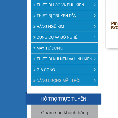
THIẾT BỊ LỌC VÀ PHỤ KIỆN
THIẾT BỊ TRUYỀN DẪN
Pin
HÀNG NGŨ KIM
BO
DỤNG CỤ VÀ ĐỒ NGHỀ
MÁY TỰ ĐỘNG
THIẾT BỊ KHÍ NÉN VÀ LINH KIỆN
GIA CÔNG
NĂNG LƯỢNG MẶT TRỜI
HỖ TRỢ TRỰC TUYẾN
Chăm sóc khách hàng