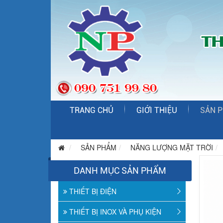
TRANG CHỦ
GIỚI THIỆU
SẢN 
SẢN PHẨM
NĂNG LƯỢNG MẶT TRỜI
DANH MỤC SẢN PHẨM
THIẾT BỊ ĐIỆN
THIẾT BỊ INOX VÀ PHỤ KIỆN