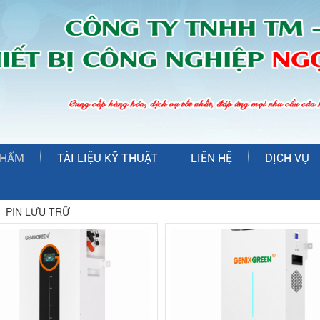
PHẨM
TÀI LIỆU KỸ THUẬT
LIÊN HỆ
DỊCH VỤ
PIN LƯU TRỮ