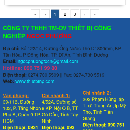
«
‹
1
2
3
›
»
CÔNG TY TNHH TM-DV THIẾT BỊ CÔNG
NGHIỆP
NGỌC PHƯƠNG
Địa chỉ:
Số 122/14, Đường Ống Nước Thô D1800mm, KP
Tân Hòa, P Đông Hòa, TP. Dĩ An, Tỉnh Bình Dương
Email:
ngocphuongtbcn@gmail.com
Hotline: 090 751 99 80
Điện thoại:
0274.730 5509 || Fax: 0274.730 5519
Web:
www.thietbinp.com
Chi nhánh 2:
Văn phòng:
Chi nhánh 1:
202 Phạm Hùng, ấp
39/11B, Đường
4/52A, Đường số
1, xã Trung An, tp Mỹ
102, P. Tăng Nhơn
8,KP. Nội Ô B, TT.
Tho, Tỉnh Tiền
Phú A, Quận 9,TP.
Gò Dầu, Tỉnh Tây
Giang
HCM
Ninh
Điện thoại: 090 751
Điện thoại: 0931
Điện thoại: 093